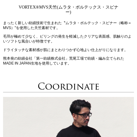
VORTEX®
MVS天竺(ムラタ・ボルテックス・スピナ
ー)
まったく新しい紡績技術で生まれた〝ムラタ・ボルテック・スピナー（略称＝
MVS）"を使用した天竺素材です。
毛羽が極めて少なく、ピリングの発生を軽減したクリアな表面感、肌触りのよ
いソフトな風合いが特徴です。
ドライタッチな素材感が肌にまとわりつかず心地よい仕上がりになります。
熊本発の紡績会社「第一紡績株式会社」荒尾工場で紡績・編み立てられた
MADE IN JAPAN生地を使用しています。
Coordinate