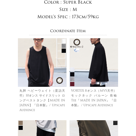
Color :
Super Black
Size :
M
Model's Spec :
173cm/59kg
Coordinate Item
丸胴 ヘビーウェイト（度詰天
VORTEX 8オンス（MVS天竺）
竺）10オンス サイドスリット ロ
モックネック バルーン 長袖
ングベストタンク【MADE IN
Tee『MADE IN JAPAN』『日
JAPAN】『日本製』/ Upscape
本製』 / Upscape Audience
Audience