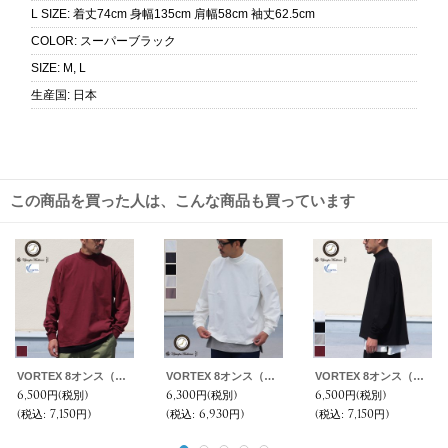
L SIZE
:
着丈74cm 身幅135cm 肩幅58cm 袖丈62.5cm
COLOR
:
スーパーブラック
SIZE
:
M, L
生産国
:
日本
この商品を買った人は、こんな商品も買っています
VORTEX 8オンス（MVS天竺）モックネック バルーン 長袖Tee『MADE IN JAPAN』『日本製』 / Upscape Audience
VORTEX 8オンス（MVS天竺）モックネック バルーン 長袖Tee『MADE IN JAPAN』『日本製』 / Upscape Audience
VORTEX 8オンス（MVS天竺）モックネック バルーン 長袖Tee『MADE IN JAPAN』『日本製』 / Upscape Audience
6,500円
(税別)
6,300円
(税別)
6,500円
(税別)
(税込
:
7,150円)
(税込
:
6,930円)
(税込
:
7,150円)