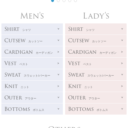
Men's
Lady's
Shirt
Shirt
シャツ
シャツ
Cutsew
Cutsew
カットソー
カットソー
Cardigan
Cardigan
カーディガン
カーディガン
Vest
Vest
ベスト
ベスト
Sweat
Sweat
スウェット/パーカー
スウェット/パーカー
Knit
Knit
ニット
ニット
Outer
Outer
アウター
アウター
Bottoms
Bottoms
ボトムス
ボトムス