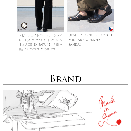
ヘビーウェイト 7/- コットンツイ
DEAD STOCK / CZECH
ル 1タックワイドパンツ
MILITARY”GURKHA
【MADE IN JAPAN】『日本
SANDAL
製』/ Upscape Audience
Brand