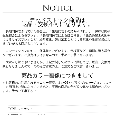
Notice
デッドストック商品は
返品・交換不可になります。
・長期間保管されていた都合上、「生地に若干の染みや汚れ」、「保存状態や
生産都合による色ブレ」、「長期間保管によるほこり臭」「後染め加工の縮率
によるサイズブレ」など、経年変化、製品加工などによる劣化や生産背景によ
るブレがある商品もございます。
・コンディションの他に、個体差もございます。仕様面など、個別に違う場合
がございます。ご指定は頂けませんので、予めご了承下さいませ。
・大変申し訳ございませんが、上記に関してのブレに関しては、返品、交換対
象となりませんので、その点ご留意の上、ご注文をご検討下さいませ。
商品カラー画像につきまして
※お客様のご利用されるモニター環境、またOSやブラウザのバージョンによっ
ても画面上ご覧になっている色と、実際の商品の色が多少異なる場合がござい
ます。予めご了承下さい。
TYPE
:
ジャケット