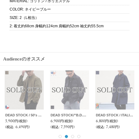
MATERIAL
:
コットン / ポリエステル
COLOR
:
ネイビーブルー
SIZE
:
2（L相当）
2
:
着丈約68cm 身幅約124cm 肩幅約52cm 袖丈約55.5cm
Audienceのオススメ
DEAD STOCK/FRENCH OPEN BUCKLE CANVAS BELT (フランス陸軍 オープンバックル キャンバスペルト）
DEAD STOCK/FRENCH OPEN BUCKLE CANVAS BELT (フランス陸軍 オープンバックル キャンバスペルト）
DEAD STOCK/Canadian Armed CADPAT BELT(カナダ軍 CADPATキャンバスペルト）
1,900円
(税別)
2,800円
(税別)
1,900円
(税別)
(税込
:
2,090円)
(税込
:
3,080円)
(税込
:
2,090円)