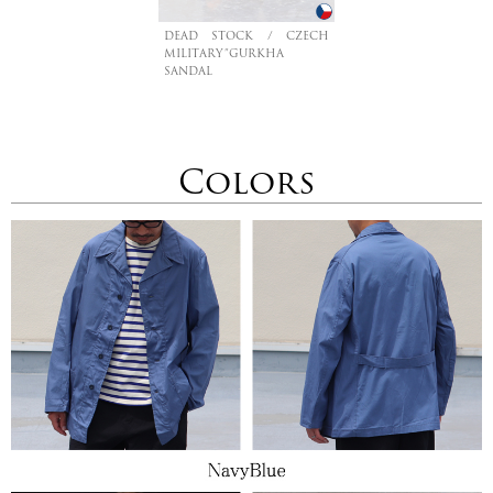
DEAD STOCK / CZECH
MILITARY”GURKHA
SANDAL
Colors