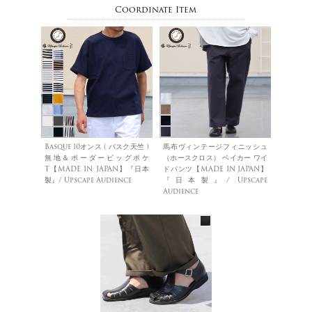
Coordinate Item
Basque 10オンス ( バスク天竺 )
馬布ヴィンテージフィニッシュ
無地＆ボーダービッグポケ
（ホースクロス） ベイカー ワイ
T【MADE IN JAPAN】『日本
ドパンツ【MADE IN JAPAN】
製』/ Upscape Audience
『日本製』/ Upscape
Audience