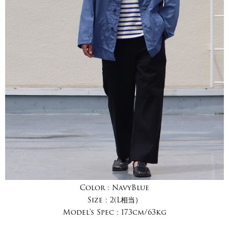
Color :
NavyBlue
Size :
2(L相当）
Model's Spec :
173cm/63kg