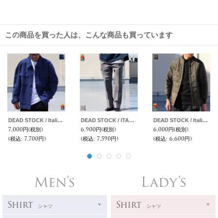
この商品を買った人は、こんな商品も買っています
DEAD STOCK / Italian Army Moleskin Security Jacket（イタリア軍 モールスキン セキュリティジャケット ）
DEAD STOCK / ITALIAN ARMY UTILITY PANTS（イタリア軍 ユーティリティ パンツ）
DEAD STOCK / Italian Army Rain Quilting LinerJacket（イタリア軍レインキルティングライナージャケット）
7,000円
(税別)
6,900円
(税別)
6,000円
(税別)
(税込
:
7,700円)
(税込
:
7,590円)
(税込
:
6,600円)
Men's
Lady's
Shirt
Shirt
シャツ
シャツ