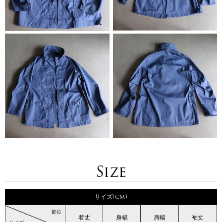
Size
サイズ(cm)
部位
着丈
身幅
肩幅
袖丈