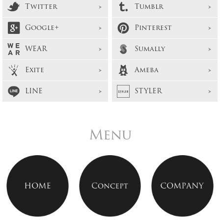
Twitter
Tumblr
Google+
Pinterest
WEAR
Sumally
Exite
Ameba
LINE
STYLER
Menu