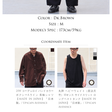
Color :
Dk.Brown
Size :
M
Model's Spec :
173cm/59kg
Coordinate Item
21W コーデュロイ バンドカラー
丸胴 ヘビーウェイト（度詰天
ボクシーAライン 長袖シャツ
竺）10オンス サイドスリット ロ
【MADE IN JAPAN】『日本
ングベストタンク【MADE IN
製』/ Upscape Audience
JAPAN】『日本製』/ Upscape
Audience