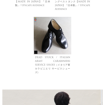
【MADE IN JAPAN】『日本
ングベストタンク【MADE IN
製』/ Upscape Audience
JAPAN】『日本製』/ Upscape
Audience
DEAD STOCK / ITALIAN
ARMY CARABINIERI
SERVICE SHOES（イタリア軍
カラビニエリ サービスシュー
ズ）