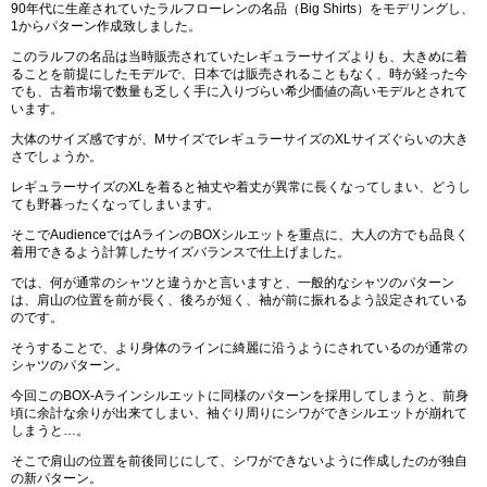
90年代に生産されていたラルフローレンの名品（Big Shirts）をモデリングし、
1からパターン作成致しました。
このラルフの名品は当時販売されていたレギュラーサイズよりも、大きめに着
ることを前提にしたモデルで、日本では販売されることもなく、時が経った今
でも、古着市場で数量も乏しく手に入りづらい希少価値の高いモデルとされて
います。
大体のサイズ感ですが、MサイズでレギュラーサイズのXLサイズぐらいの大き
さでしょうか。
レギュラーサイズのXLを着ると袖丈や着丈が異常に長くなってしまい、どうし
ても野暮ったくなってしまいます。
そこでAudienceではAラインのBOXシルエットを重点に、大人の方でも品良く
着用できるよう計算したサイズバランスで仕上げました。
では、何が通常のシャツと違うかと言いますと、一般的なシャツのパターン
は、肩山の位置を前が長く、後ろが短く、袖が前に振れるよう設定されている
のです。
そうすることで、より身体のラインに綺麗に沿うようにされているのが通常の
シャツのパターン。
今回このBOX-Aラインシルエットに同様のパターンを採用してしまうと、前身
頃に余計な余りが出来てしまい、袖ぐり周りにシワができシルエットが崩れて
しまうと…。
そこで肩山の位置を前後同じにして、シワができないように作成したのが独自
の新パターン。