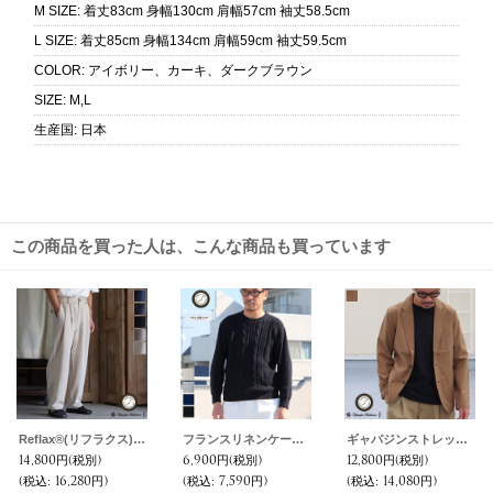
M SIZE
:
着丈83cm 身幅130cm 肩幅57cm 袖丈58.5cm
L SIZE
:
着丈85cm 身幅134cm 肩幅59cm 袖丈59.5cm
COLOR
:
アイボリー、カーキ、ダークブラウン
SIZE
:
M,L
生産国
:
日本
この商品を買った人は、こんな商品も買っています
Reflax®(リフラクス) TECH リネンライクキャンバス 2タック ペグトップ ワイドテーパード イージーパンツ【MADE IN JAPAN】『日本製』/ Upscape Audience
フランスリネンケーブル×鹿の子クルーネック長袖ニット【MADE IN JAPAN】『日本製』/ Upscape Audience
ギャバジンストレッチ 2Bテーラードジャケット【MADE IN JAPAN】『日本製』/ Upscape Audience
14,800円
(税別)
6,900円
(税別)
12,800円
(税別)
(税込
:
16,280円)
(税込
:
7,590円)
(税込
:
14,080円)