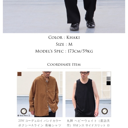
Color :
Khaki
Size :
M
Model's Spec :
173cm/59kg
Coordinate Item
21W コーデュロイ バンドカラー
丸胴 ヘビーウェイト（度詰天
ボクシーAライン 長袖シャツ
竺）10オンス サイドスリット ロ