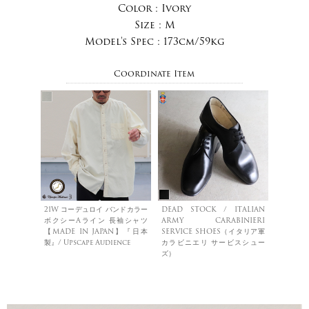
Color :
Ivory
Size :
M
Model's Spec :
173cm/59kg
Coordinate Item
21W コーデュロイ バンドカラー
DEAD STOCK / ITALIAN
ボクシーAライン 長袖シャツ
ARMY CARABINIERI
【MADE IN JAPAN】『日本
SERVICE SHOES（イタリア軍
製』/ Upscape Audience
カラビニエリ サービスシュー
ズ）