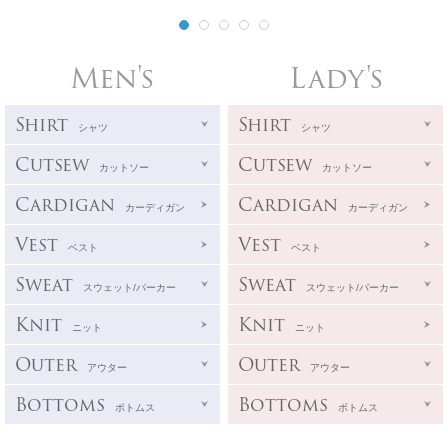
Men's
Lady's
Shirt
Shirt
シャツ
シャツ
Cutsew
Cutsew
カットソー
カットソー
Cardigan
Cardigan
カーディガン
カーディガン
Vest
Vest
ベスト
ベスト
Sweat
Sweat
スウェット/パーカー
スウェット/パーカー
Knit
Knit
ニット
ニット
Outer
Outer
アウター
アウター
Bottoms
Bottoms
ボトムス
ボトムス