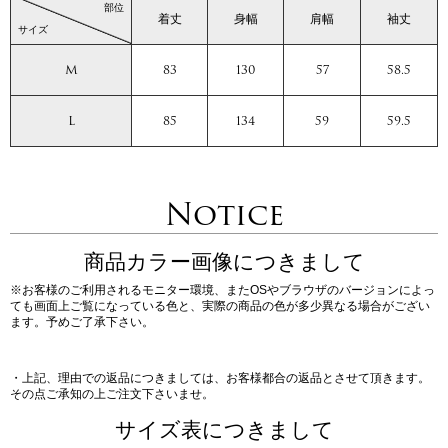
部位
着丈
身幅
肩幅
袖丈
サイズ
M
83
130
57
58.5
L
85
134
59
59.5
Notice
商品カラー画像につきまして
※お客様のご利用されるモニター環境、またOSやブラウザのバージョンによっ
ても画面上ご覧になっている色と、実際の商品の色が多少異なる場合がござい
ます。予めご了承下さい。
・上記、理由での返品につきましては、お客様都合の返品とさせて頂きます。
その点ご承知の上ご注文下さいませ。
サイズ表につきまして