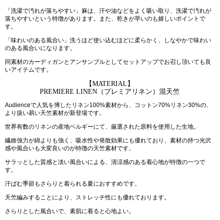
「洗濯で汚れが落ちやすい」麻は、汗や油などをよく吸い取り、洗濯で汚れが
落ちやすいという特徴があります。また、乾きが早いのも嬉しいポイントで
す。
「味わいのある風合い」洗うほど使い込むほどに柔らかく、しなやかで味わい
のある風合いになります。
同素材のカーディガンとアンサンブルとしてセットアップでお召し頂いても良
いアイテムです。
【MATERIAL】
PREMIERE LINEN（プレミアリネン）混天竺
Audienceで人気を博したリネン100%素材から、コットン70%リネン30%の、
より扱い易い天竺素材が新登場です。
世界有数のリネンの産地ベルギーにて、厳選された原料を使用した生地。
繊維強力が綿よりも強く、吸水性や発散効果にも優れており、素材の持つ光沢
感や風合いも大変良いのが特徴の天竺素材です。
サラッとした質感と淡い風合いによる、清涼感のある着心地が特徴の一つで
す。
汗ばむ季節もさらりと着られる夏におすすめです。
天竺編みすることにより、ストレッチ性にも優れております。
さらりとした風合いで、素肌に着ると心地よい。