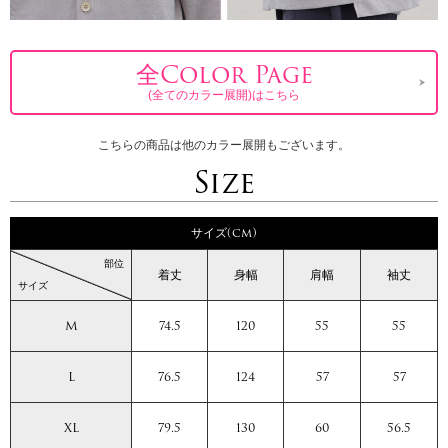
全Color Page
(全てのカラー展開)はこちら
こちらの商品は他のカラー展開もございます。
Size
サイズ(cm)
部位
着丈
身幅
肩幅
袖丈
サイズ
M
74.5
120
55
55
L
76.5
124
57
57
XL
79.5
130
60
56.5