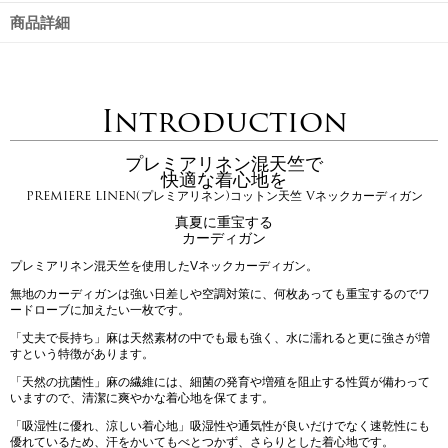
商品詳細
Introduction
プレミアリネン混天竺で
快適な着心地を
PREMIERE LINEN(プレミアリネン)コットン天竺 Vネックカーディガン
真夏に重宝する
カーディガン
プレミアリネン混天竺を使用したVネックカーディガン。
無地のカーディガンは強い日差しや空調対策に、何枚あっても重宝するのでワ
ードローブに加えたい一枚です。
「丈夫で長持ち」麻は天然素材の中でも最も強く、水に濡れると更に強さが増
すという特徴があります。
「天然の抗菌性」麻の繊維には、細菌の発育や増殖を阻止する性質が備わって
いますので、清潔に爽やかな着心地を保てます。
「吸湿性に優れ、涼しい着心地」吸湿性や通気性が良いだけでなく速乾性にも
優れているため、汗をかいてもべとつかず、さらりとした着心地です。