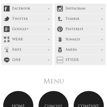
Facebook
Instagram
Twitter
Tumblr
Google+
Pinterest
WEAR
Sumally
Exite
Ameba
LINE
STYLER
Menu