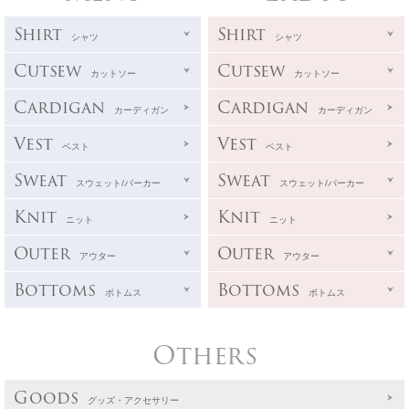
Shirt
Shirt
シャツ
シャツ
Cutsew
Cutsew
カットソー
カットソー
Cardigan
Cardigan
カーディガン
カーディガン
Vest
Vest
ベスト
ベスト
Sweat
Sweat
スウェット/パーカー
スウェット/パーカー
Knit
Knit
ニット
ニット
Outer
Outer
アウター
アウター
Bottoms
Bottoms
ボトムス
ボトムス
Others
Goods
グッズ・アクセサリー