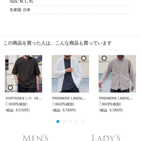
SIZE
:
M, L, XL
生産国
:
日本
この商品を買った人は、こんな商品も買っています
VORTEX8オンス（MVS天竺）コンチョボタンヘンリー ハーフスリーブ テーパードTシャツ【MADE IN JAPAN】『日本製』/ Upscape Audience
PREMIERE LINEN(プレミアリネン)コットン天竺 Vネックカーディガン【MADE IN JAPAN】『日本製』 / Upscape Audience
PREMIERE LINEN(プレミアリネン)コットン天竺 Vネックカーディガン【MADE IN JAPAN】『日本製』 / Upscape Audience
7,300円
(税別)
7,800円
(税別)
7,800円
(税別)
(税込
:
8,030円)
(税込
:
8,580円)
(税込
:
8,580円)
Men's
Lady's