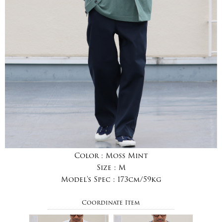
Color :
Moss Mint
Size :
M
Model's Spec :
173cm/59kg
Coordinate Item