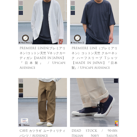
PREMIERE LINEN(プレミアリ
PREMIERE LINE（プレミアリ
ネン)コットン天竺 Vネックカー
ネン）コットン天竺 クルーネッ
ディガン【MADE IN JAPAN】
ク ハーフスリーブ Tシャツ
『日本製』 / Upscape
【MADE IN JAPAN】『日本
Audience
製』/ Upscape Audience
CAVE カツラギ ユーティリティ
DEAD STOCK / 90-00s
パンツ / Audience
Italian Navy Sailor