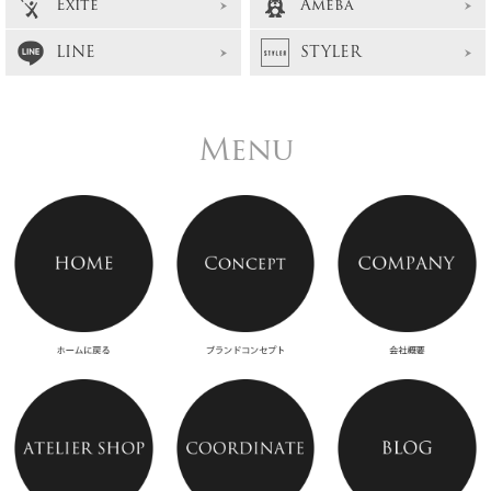
Exite
Ameba
LINE
STYLER
Menu