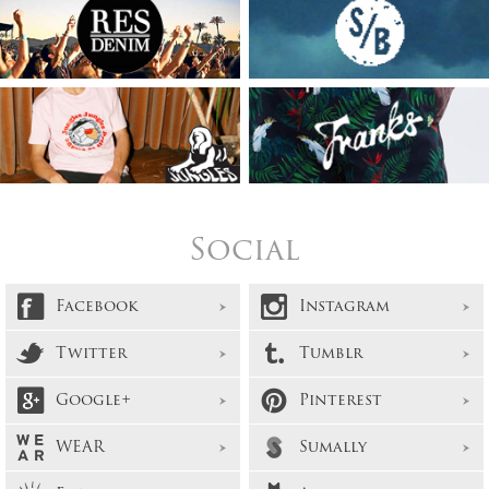
Social
Facebook
Instagram
Twitter
Tumblr
Google+
Pinterest
WEAR
Sumally