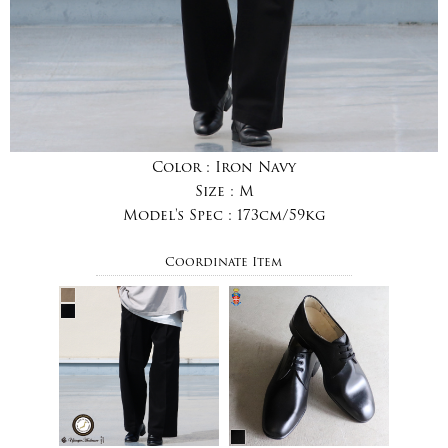
Color :
Iron Navy
Size :
M
Model's Spec :
173cm/59kg
Coordinate Item