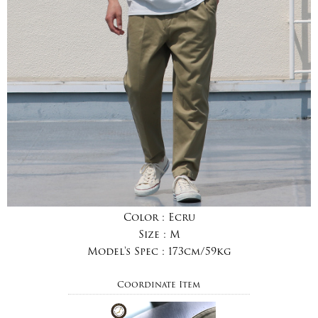
Color :
Ecru
Size :
M
Model's Spec :
173cm/59kg
Coordinate Item