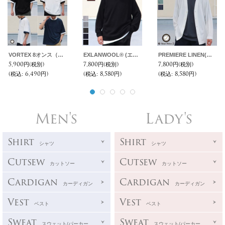
VORTEX 8オンス（MVS天竺）モックネック リンガー ハーフスリーブ Tシャツ【MADE IN JAPAN】『日本製』/ Upscape Audience
EXLANWOOL® (エクスランウール) スムース サドルショルダー ガゼット クルーネック長袖【MADE IN JAPAN】『日本製』 / Upscape Audience
PREMIERE LINEN(プレミアリネン)コットン天竺 Vネックカーディガン【MADE IN JAPAN】『日本製』 / Upscape Audience
5,900円
(税別)
7,800円
(税別)
7,800円
(税別)
(税込
:
6,490円)
(税込
:
8,580円)
(税込
:
8,580円)
Men's
Lady's
Shirt
Shirt
シャツ
シャツ
Cutsew
Cutsew
カットソー
カットソー
Cardigan
Cardigan
カーディガン
カーディガン
Vest
Vest
ベスト
ベスト
Sweat
Sweat
スウェット/パーカー
スウェット/パーカー