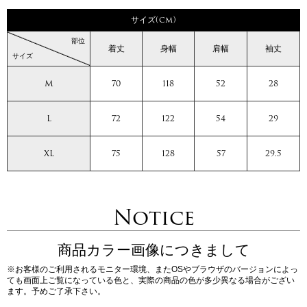
サイズ(cm)
部位
着丈
身幅
肩幅
袖丈
サイズ
M
70
118
52
28
L
72
122
54
29
XL
75
128
57
29.5
Notice
商品カラー画像につきまして
※お客様のご利用されるモニター環境、またOSやブラウザのバージョンによっ
ても画面上ご覧になっている色と、実際の商品の色が多少異なる場合がござい
ます。予めご了承下さい。