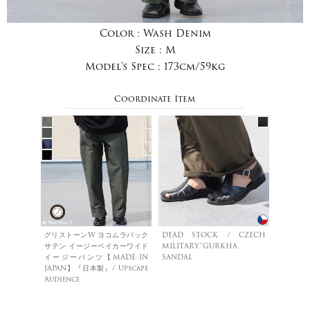
Color :
Wash Denim
Size :
M
Model's Spec :
173cm/59kg
Coordinate Item
グリストーンW ヨコムラバック
DEAD STOCK / CZECH
サテン イージーベイカーワイド
MILITARY”GURKHA
イージーパンツ【MADE IN
SANDAL
JAPAN】『日本製』/ Upscape
Audience