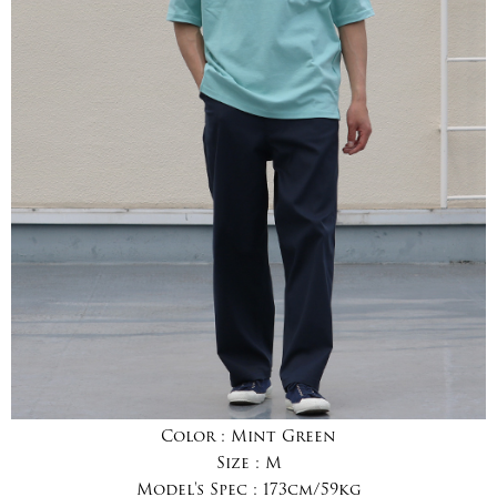
Color :
Mint Green
Size :
M
Model's Spec :
173cm/59kg