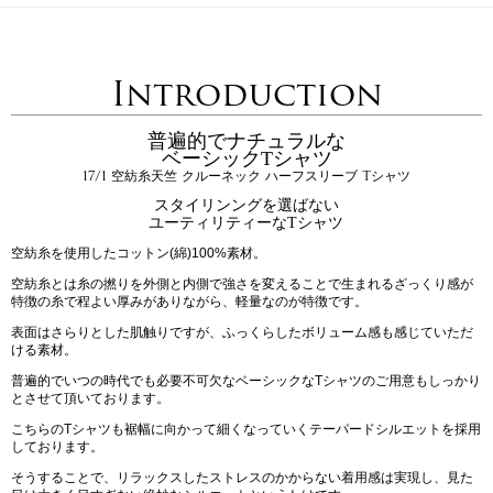
Introduction
普遍的でナチュラルな
ベーシックTシャツ
17/1 空紡糸天竺 クルーネック ハーフスリーブ Tシャツ
スタイリンングを選ばない
ユーティリティーなTシャツ
空紡糸を使用したコットン(綿)100%素材。
空紡糸とは糸の撚りを外側と内側で強さを変えることで生まれるざっくり感が
特徴の糸で程よい厚みがありながら、軽量なのが特徴です。
表面はさらりとした肌触りですが、ふっくらしたボリューム感も感じていただ
ける素材。
普遍的でいつの時代でも必要不可欠なベーシックなTシャツのご用意もしっかり
とさせて頂いております。
こちらのTシャツも裾幅に向かって細くなっていくテーパードシルエットを採用
しております。
そうすることで、リラックスしたストレスのかからない着用感は実現し、見た