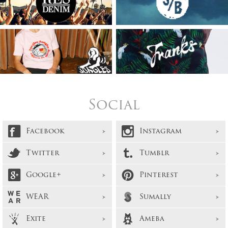
Social
Facebook
Instagram
Twitter
Tumblr
Google+
Pinterest
WEAR
Sumally
Exite
Ameba