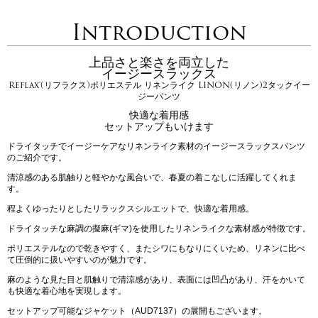
Introduction
上品さと楽さを両立した
イージースラックス
Reflax®(リフラクス)ポリエステル リネンライク LINON(リノン)2タックイー
ジーパンツ
快適な着用感
セットアップもいけます
ドライタッチでイージーケアなリネンライク素材のイージースラックスパンツ
のご紹介です。
清涼感のある肌触りと軽やかな風合いで、春夏の着こなしに活躍してくれま
す。
程よくゆったりとしたリラックスシルエットで、快適な着用感。
ドライタッチな麻調の擬麻(ギマ)を使用したリネンライクな素材感が特徴です。
ポリエステルなので乾きやすく、またシワにもなりにくいため、リネンに比べ
て圧倒的に扱いやすいのが魅力です。
麻のような見た目と肌触りで清涼感があり、表面には凹凸があり、汗をかいて
も快適な着心地を実現します。
セットアップ可能なジャケット（AUD7137）の展開もございます。