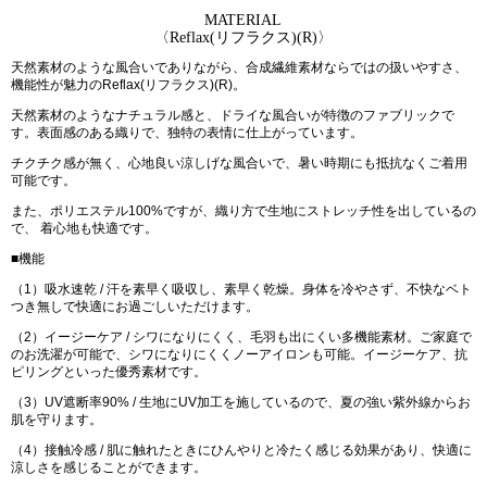
MATERIAL
〈Reflax(リフラクス)(R)〉
天然素材のような風合いでありながら、合成繊維素材ならではの扱いやすさ、
機能性が魅力のReflax(リフラクス)(R)。
天然素材のようなナチュラル感と、ドライな風合いが特徴のファブリックで
す。表面感のある織りで、独特の表情に仕上がっています。
チクチク感が無く、心地良い涼しげな風合いで、暑い時期にも抵抗なくご着用
可能です。
また、ポリエステル100%ですが、織り方で生地にストレッチ性を出しているの
で、 着心地も快適です。
■機能
（1）吸水速乾 / 汗を素早く吸収し、素早く乾燥。身体を冷やさず、不快なベト
つき無しで快適にお過ごしいただけます。
（2）イージーケア / シワになりにくく、毛羽も出にくい多機能素材。ご家庭で
のお洗濯が可能で、シワになりにくくノーアイロンも可能。イージーケア、抗
ピリングといった優秀素材です。
（3）UV遮断率90% / 生地にUV加工を施しているので、夏の強い紫外線からお
肌を守ります。
（4）接触冷感 / 肌に触れたときにひんやりと冷たく感じる効果があり、快適に
涼しさを感じることができます。