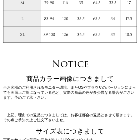
M
79-90
116
35
64.5
33.5
17
L
83-94
120
35.5
65.5
34
17.5
XL
89-100
126
36.5
65.5
35
18.5
Notice
商品カラー画像につきまして
※お客様のご利用されるモニター環境、またOSやブラウザのバージョンによっ
ても画面上ご覧になっている色と、実際の商品の色が多少異なる場合がござい
ます。予めご了承下さい。
・上記、理由での返品につきましては、お客様都合の返品とさせて頂きます。
その点ご承知の上ご注文下さいませ。
サイズ表につきまして
実際のサイズと若干の誤差が生じる場合がございます。