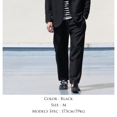
Color :
Black
Size :
M
Model's Spec :
173cm/59kg