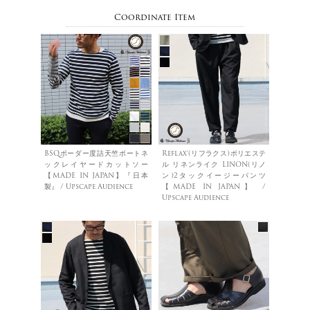
Coordinate Item
BSQボーダー度詰天竺ボートネ
Reflax®(リフラクス)ポリエステ
ックレイヤードカットソー
ル リネンライク LINON(リノ
【MADE IN JAPAN】『日本
ン)2タックイージーパンツ
製』 / Upscape Audience
【MADE IN JAPAN】 /
Upscape Audience