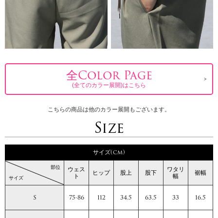
全Color Page
(全てのカラー展開)はこちら
こちらの商品は他のカラー展開もございます。
Size
サイズ(cm)
部位
ウェス
ワタリ
ヒップ
股上
股下
裾幅
ト
幅
サイズ
S
75-86
112
34.5
63.5
33
16.5