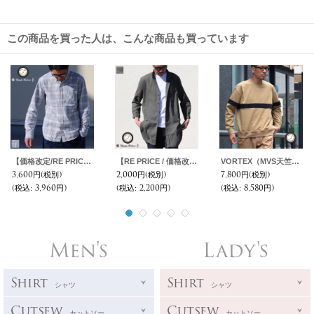
この商品を買った人は、こんな商品も買っています
【価格改定/RE PRICE】フランネルチェックチビ衿ボタンダウン長袖_Shirts【MADE IN JAPAN】『日本製』/ Upscape Audience
【RE PRICE / 価格改定】ソフトリネンコットンキャンバスローマシャツコート【MADE IN JAPAN】『日本製』/ Upscape Audience
VORTEX（MVS天竺）ラインスウェット長袖【MADE IN JAPAN】『日本製』 / Upscape Audience
3,600円
(税別)
2,000円
(税別)
7,800円
(税別)
(税込
:
3,960円)
(税込
:
2,200円)
(税込
:
8,580円)
Men's
Lady's
Shirt
Shirt
シャツ
シャツ
Cutsew
Cutsew
カットソー
カットソー