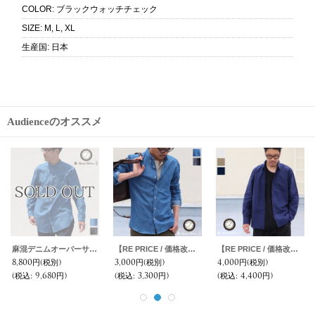
COLOR
:
ブラックウォッチチェック
SIZE
:
M, L, XL
生産国
:
日本
Audienceのオススメ
【RE PRICE / 価格改定】コットンフランネルチェック ワイドスプレッドボタンダウン長袖シャツ【MADE IN JAPAN】『日本製』 / Upscape Audience
スーピマタイプライターナショナルコスチュームバンドカラーL/Sシャツ【MADE IN JAPAN】『日本製』/ Upscape Audience
【RE PRICE / 価格改定】オンブレチェックボタンダウンワンカラーボタン長袖シャツ【MADE IN JAPAN】『日本製』/ Upscape Audience
3,000円
(税別)
7,800円
(税別)
4,000円
(税別)
(税込
:
3,300円)
(税込
:
8,580円)
(税込
:
4,400円)