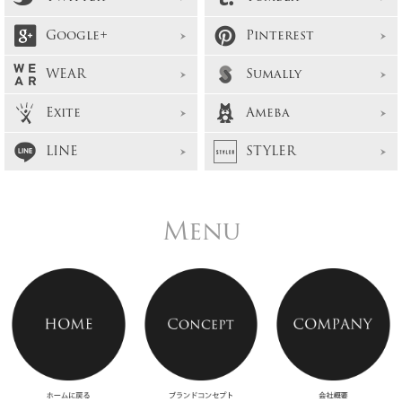
Google+
Pinterest
WEAR
Sumally
Exite
Ameba
LINE
STYLER
Menu