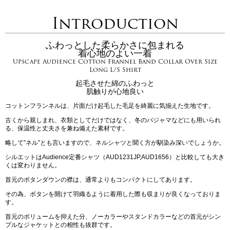
Introduction
ふわっとした柔らかさに包まれる
着心地のよい一着
Upscape Audience Cotton Frannel Band Collar Over Size
Long L/S Shirt
起毛させた綿のふわっと
肌触りが心地良い
コットンフランネルは、片面だけ起毛した毛足を綺麗に気揃えた生地です。
古くから親しまれ、衣類としてだけではなく、冬のパジャマなどにも用いられ
る、保温性と丈夫さを兼ね備えた素材です。
略して”ネル”とも言いますので、ネルシャツと聞く方が馴染み深いでしょうか。
シルエットはAudience定番シャツ（AUD1231JP,AUD1656）と比較しても大き
くは変わりません。
首元のボタンダウンの襟は、通常よりもコンパクトにしてあります。
その為、ボタンを開けて羽織るように着用した際も収まりが良くなっておりま
す。
首元のボリュームを抑えた分、ノーカラーやスタンドカラーなどの首元がシン
プルなジャケットとの相性も抜群です。