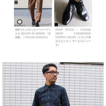
馬布ワイド2タックイージーアン
DEAD STOCK / ITALIAN
クル【MADE IN JAPAN】『日
ARMY CARABINIERI
本製』 / Upscape Audience
SERVICE SHOES（イタリア軍
カラビニエリ サービスシュー
ズ）