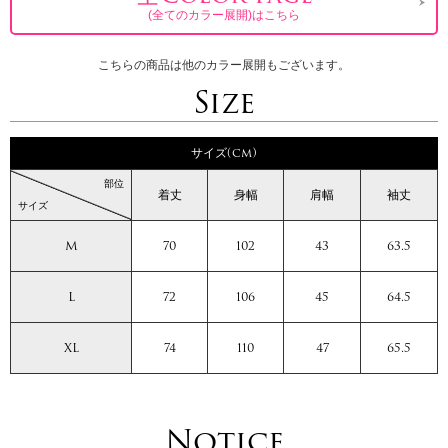
(全てのカラー展開)はこちら
こちらの商品は他のカラー展開もございます。
Size
サイズ(cm)
部位
着丈
身幅
肩幅
袖丈
サイズ
M
70
102
43
63.5
L
72
106
45
64.5
XL
74
110
47
65.5
Notice