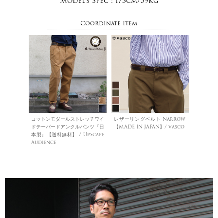
Model's Spec :
173cm/59kg
Coordinate Item
コットンモダールストレッチワイ
レザーリングベルト-Narrow-
ドテーパードアンクルパンツ『日
【MADE IN JAPAN】/ vasco
本製』【送料無料】 / Upscape
Audience