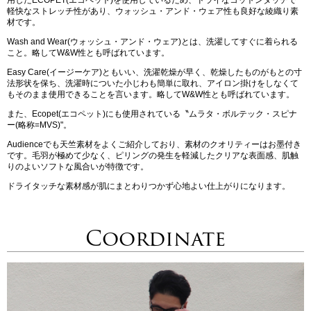
軽快なストレッチ性があり、ウォッシュ・アンド・ウェア性も良好な綾織り素
材です。
Wash and Wear(ウォッシュ・アンド・ウェア)とは、洗濯してすぐに着られる
こと。略してW&W性とも呼ばれています。
Easy Care(イージーケア)ともいい、洗濯乾燥が早く、乾燥したものがもとの寸
法形状を保ち、洗濯時についた小じわも簡単に取れ、アイロン掛けをしなくて
もそのまま使用できることを言います。略してW&W性とも呼ばれています。
また、Ecopet(エコペット)にも使用されている〝ムラタ・ボルテック・スピナ
ー(略称=MVS)"。
Audienceでも天竺素材をよくご紹介しており、素材のクオリティーはお墨付き
です。毛羽が極めて少なく、ピリングの発生を軽減したクリアな表面感、肌触
りのよいソフトな風合いが特徴です。
ドライタッチな素材感が肌にまとわりつかず心地よい仕上がりになります。
Coordinate