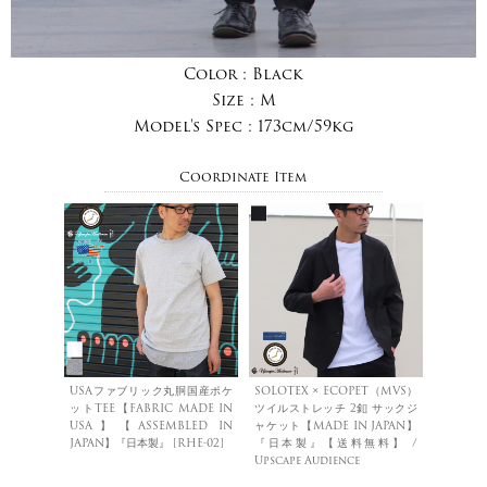
Color :
Black
Size :
M
Model's Spec :
173cm/59kg
Coordinate Item
USAファブリック丸胴国産ポケ
SOLOTEX × ECOPET（MVS）
ットTEE【FABRIC MADE IN
ツイルストレッチ 2釦 サックジ
USA】【ASSEMBLED IN
ャケット【MADE IN JAPAN】
JAPAN】『日本製』 [RHE-02]
『日本製』【送料無料】 /
Upscape Audience