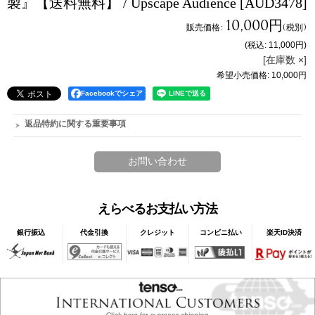
製』【送料無料】 / Upscape Audience
[AUD3478]
10,000円
販売価格
:
(税別)
(税込
:
11,000円
)
[在庫数 ×]
希望小売価格
:
10,000円
Facebookでシェア
返品特約に関する重要事項
えらべるお支払い方法
銀行振込
代金引換
クレジット
コンビニ払い
楽天ID決済