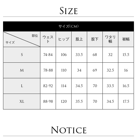
Size
サイズ(cm)
部位
ウェス
ワタリ
ヒップ
股上
股下
裾幅
ト
幅
サイズ
S
74-84
106
33.5
68
32
15.5
M
78-88
110
34
69
32.5
16
L
82-92
114
34.5
70
33.5
16.5
XL
88-98
120
35.5
70
34.5
17.5
Notice