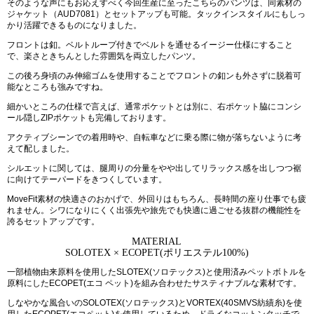
そのような声にもお応えすべく今回生産に至ったこちらのパンツは、同素材の
ジャケット（AUD7081）とセットアップも可能。タックインスタイルにもしっ
かり活躍できるものになりました。
フロントは釦。ベルトループ付きでベルトを通せるイージー仕様にすること
で、楽さときちんとした雰囲気を両立したパンツ。
この後ろ身頃のみ伸縮ゴムを使用することでフロントの釦ンも外さずに脱着可
能なところも強みですね。
細かいところの仕様で言えば、通常ポケットとは別に、右ポケット脇にコンシ
ール隠しZIPポケットも完備しております。
アクティブシーンでの着用時や、自転車などに乗る際に物が落ちないように考
えて配しました。
シルエットに関しては、腿周りの分量をやや出してリラックス感を出しつつ裾
に向けてテーパードをきつくしています。
MoveFit素材の快適さのおかげで、外回りはもちろん、長時間の座り仕事でも疲
れません。シワになりにくく出張先や旅先でも快適に過ごせる抜群の機能性を
誇るセットアップです。
MATERIAL
SOLOTEX × ECOPET(ポリエステル100%)
一部植物由来原料を使用したSLOTEX(ソロテックス)と使用済みペットボトルを
原料にしたECOPET(エコ ペット)を組み合わせたサスティナブルな素材です。
しなやかな風合いのSOLOTEX(ソロテックス)とVORTEX(40SMVS紡績糸)を使
用したECOPET(エコペット)を使用しているため、ドライなコットンタッチで