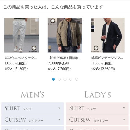
この商品を買った人は、こんな商品も買っています
30/2ウエポン タックワイド グルカ アンクルパンツ【MADE IN JAPAN】『日本製』【送料無料】 / Upscape Audience
【RE PRICE / 価格改定】Teflon（テフロン）耐水撥水コットンタッチナイロンウェーブキルトUS エアホースブルゾン【MADE IN JAPAN】『日本製』/ Upscape Audience
綿麻ビンテージソフトキャンバス 2釦 サックジャケット【MADE IN JAPAN】『日本製』【送料無料】 / Upscape Audience
13,800円
(税別)
7,000円
(税別)
11,800円
(税別)
(税込
:
15,180円)
(税込
:
7,700円)
(税込
:
12,980円)
Men's
Lady's
Shirt
Shirt
シャツ
シャツ
Cutsew
Cutsew
カットソー
カットソー