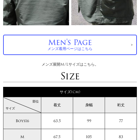
Men's Page
メンズ着用ページはこちら
メンズ展開M/Lサイズはこちら。
Size
サイズ(cm)
部位
着丈
身幅
裄丈
サイズ
Boys16
63.5
99
77
M
67.5
105
83