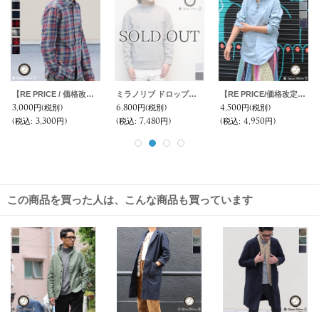
【RE PRICE / 価格改定】コットンフランネルチェック ワイドスプレッドボタンダウン長袖シャツ【MADE IN JAPAN】『日本製』 / Upscape Audience
ミラノリブ ドロップショルダーモックネック長袖スウェット【MADE IN JAPAN】『日本製』/ Upscape Audience
【RE PRICE/価格改定】コットンギャバジンレースアップバンドカラーL/SシャツTEE【MADE IN JAPAN】『日本製』/ Upscape Audience
3,000円
(税別)
6,800円
(税別)
4,500円
(税別)
(税込
:
3,300円)
(税込
:
7,480円)
(税込
:
4,950円)
この商品を買った人は、こんな商品も買っています