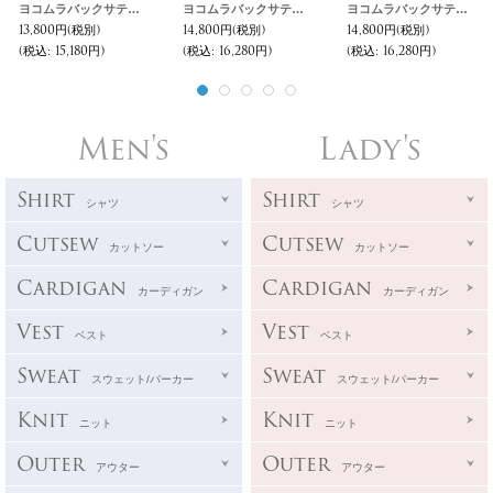
ヨコムラバックサテン 6BクラークJKT 【送料無料】『日本製』/ Upscape Audience
ヨコムラバックサテン 3Bクラークコート ［Lady's］【送料無料】『日本製』/ Upscape Audience
ヨコムラバックサテン 3Bクラークコート 【送料無料】『日本製』/ Upscape Audience
13,800円
(税別)
14,800円
(税別)
14,800円
(税別)
(税込
:
15,180円)
(税込
:
16,280円)
(税込
:
16,280円)
Men's
Lady's
Shirt
Shirt
シャツ
シャツ
Cutsew
Cutsew
カットソー
カットソー
Cardigan
Cardigan
カーディガン
カーディガン
Vest
Vest
ベスト
ベスト
Sweat
Sweat
スウェット/パーカー
スウェット/パーカー
Knit
Knit
ニット
ニット
Outer
Outer
アウター
アウター