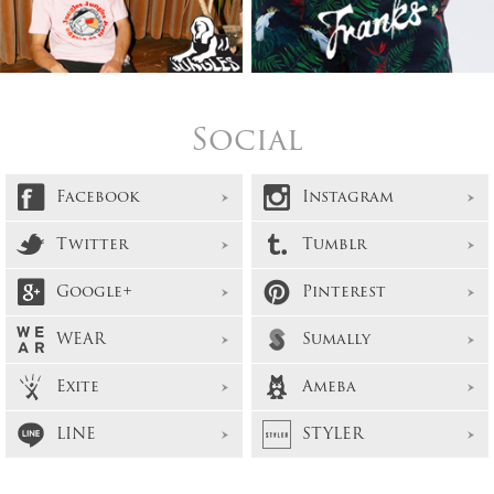
Social
Facebook
Instagram
Twitter
Tumblr
Google+
Pinterest
WEAR
Sumally
Exite
Ameba
LINE
STYLER