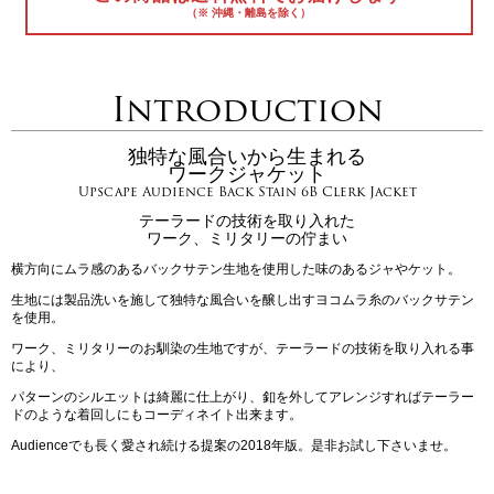
（※ 沖縄・離島を除く）
Introduction
独特な風合いから生まれる
ワークジャケット
Upscape Audience Back Stain 6B Clerk Jacket
テーラードの技術を取り入れた
ワーク、ミリタリーの佇まい
横方向にムラ感のあるバックサテン生地を使用した味のあるジャやケット。
生地には製品洗いを施して独特な風合いを醸し出すヨコムラ糸のバックサテン
を使用。
ワーク、ミリタリーのお馴染の生地ですが、テーラードの技術を取り入れる事
により、
パターンのシルエットは綺麗に仕上がり、釦を外してアレンジすればテーラー
ドのような着回しにもコーディネイト出来ます。
Audienceでも長く愛され続ける提案の2018年版。是非お試し下さいませ。