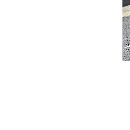
C
Si
Mo