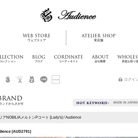
WEB STORE
ATELIER SHOP
ウェブストア
実店舗
LLECTION
BLOG
CORDINATE
ABOUT
WHOLES
コレクション
ブログ
コーディネイト
会社概要
新規お取り
ログイ
BRAND
MADE IN JAPAN
ランドからさがす
アNOBILIAメルトンPコート [Lady's] / Audience
ience
[
AUD2791
]