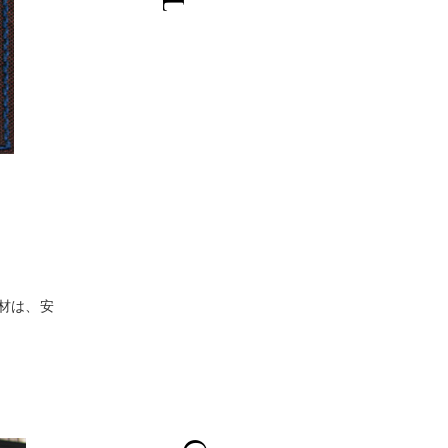
。
材は、安