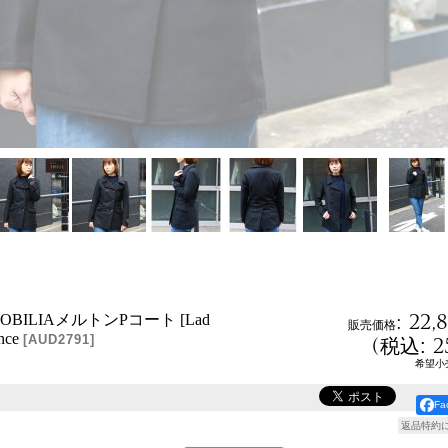
:
22,
BILIAメルトンPコート [Lad
販売価格
nce
(
2
[
AUD2791
]
税込
:
希望小
F
返品特約