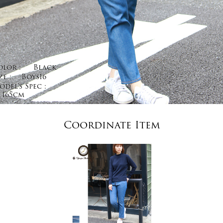
olor :
Black
ze :
Boys16
del's Spec :
165cm
Coordinate Item