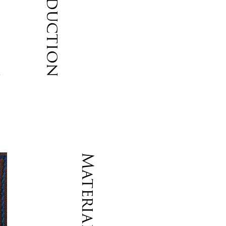
Introduction
力
い
。
Material