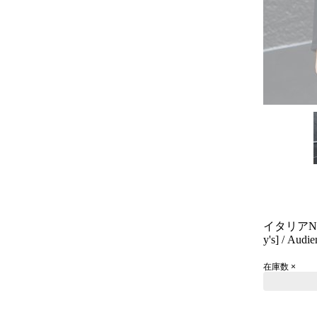
イタリアNO
y's] / Audie
在庫数 ×