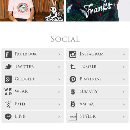
Social
Facebook
Instagram
Twitter
Tumblr
Google+
Pinterest
WEAR
Sumally
Exite
Ameba
LINE
STYLER