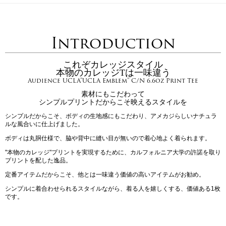
Introduction
これぞカレッジスタイル
本物のカレッジTは一味違う
Audience UCLA"UCLA Emblem" C/N 6.6oz Print Tee
素材にもこだわって
シンプルプリントだからこそ映えるスタイルを
シンプルだからこそ、ボディの生地感にもこだわり、アメカジらしいナチュラ
ルな風合いに仕上げました。
ボディは丸胴仕様で、脇や背中に縫い目が無いので着心地よく着られます。
"本物のカレッジ"プリントを実現するために、カルフォルニア大学の許諾を取り
プリントを配した逸品。
定番アイテムだからこそ、他とは一味違う価値の高いアイテムがお勧め。
シンプルに着合わせられるスタイルながら、着る人を嬉しくする、価値ある1枚
です。