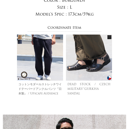
Color :
Burgundy
Size :
L
Model's Spec :
173cm/59kg
Coordinate Item
コットンモダールストレッチワイ
DEAD STOCK / CZECH
ドテーパードアンクルパンツ『日
MILITARY”GURKHA
本製』 / Upscape Audience
SANDAL