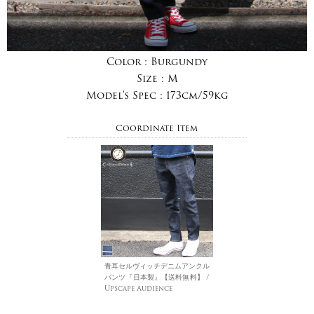
Color :
Burgundy
Size :
M
Model's Spec :
173cm/59kg
Coordinate Item
青耳セルヴィッチデニムアンクル
パンツ『日本製』【送料無料】 /
Upscape Audience