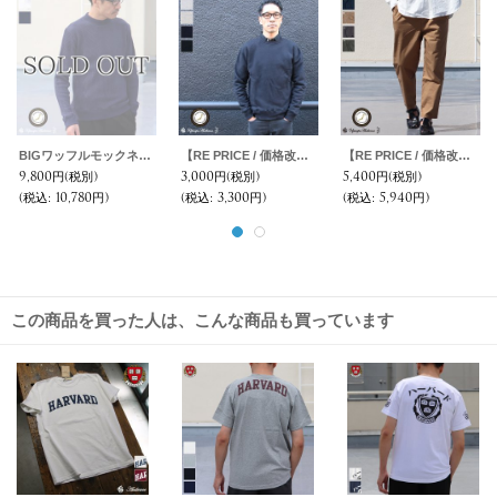
BIGワッフルモックネック長袖ニットソー【MADE IN JAPAN】『日本製』/ Upscape Audience
【RE PRICE / 価格改定】度詰裏毛ドロップショルダークルーネック長袖スウェット【MADE IN JAPAN】『日本製』/ Upscape Audience
【RE PRICE / 価格改定】馬布ワイド2タックイージーアンクル【MADE IN JAPAN】『日本製』 / Upscape Audience
9,800円
(税別)
3,000円
(税別)
5,400円
(税別)
(税込
:
10,780円)
(税込
:
3,300円)
(税込
:
5,940円)
この商品を買った人は、こんな商品も買っています