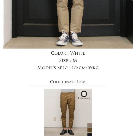
Color :
White
Size :
M
Model's Spec :
173cm/59kg
Coordinate Item