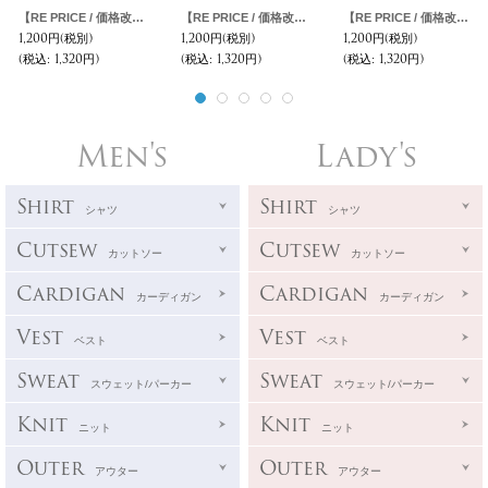
【RE PRICE / 価格改定】HARVARD"HARVARD"C/N S/S 6oz オールドプリントT [Lady's] / Audience
【RE PRICE / 価格改定】Harvard University "HARVARD" 7.1oz米綿丸胴オールドプリントクルーネックポケットT / Audience
【RE PRICE / 価格改定】Harvard ”3面”プリントTEE【Audience】
1,200円
(税別)
1,200円
(税別)
1,200円
(税別)
(税込
:
1,320円)
(税込
:
1,320円)
(税込
:
1,320円)
Men's
Lady's
Shirt
Shirt
シャツ
シャツ
Cutsew
Cutsew
カットソー
カットソー
Cardigan
Cardigan
カーディガン
カーディガン
Vest
Vest
ベスト
ベスト
Sweat
Sweat
スウェット/パーカー
スウェット/パーカー
Knit
Knit
ニット
ニット
Outer
Outer
アウター
アウター