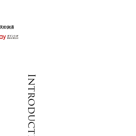
天ID決済
Introduction