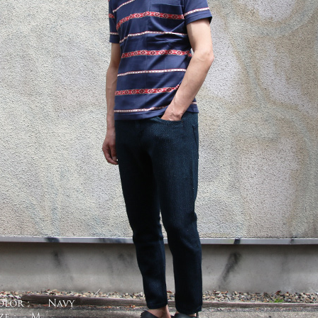
olor :
Navy
ze :
M