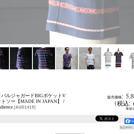
:
5,
バルジャガードBIGポケットV
販売価格
ソー【MADE IN JAPAN】 /
(
税込
:
dience
[
AUD1419
]
希望
F
返品特約