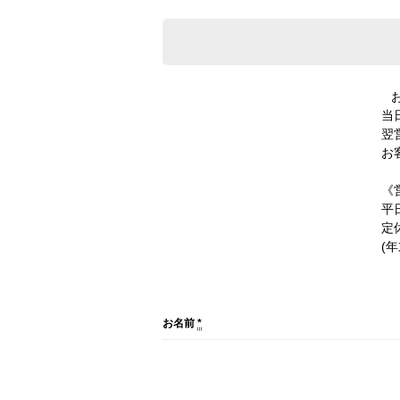
当
翌
お
《
平日
定
(
お名前
*