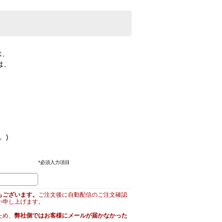
は、
は、
。)
*
必須入力項目
もございます。
ご注文後に自動配信のご注文確認
い申し上げます。
ため、
弊社側ではお客様にメールが届かなかった