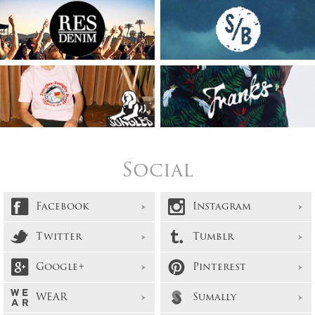
Social
Facebook
Instagram
Twitter
Tumblr
Google+
Pinterest
WEAR
Sumally