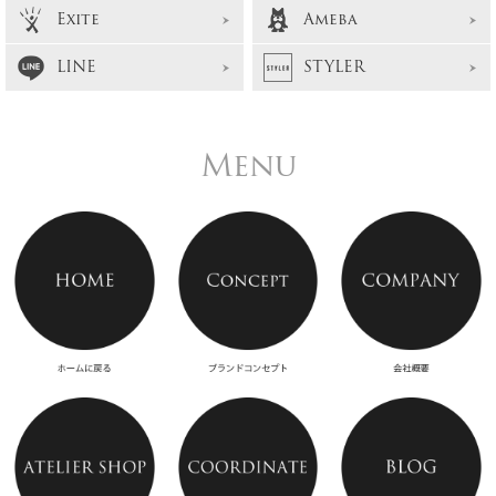
Exite
Ameba
LINE
STYLER
Menu