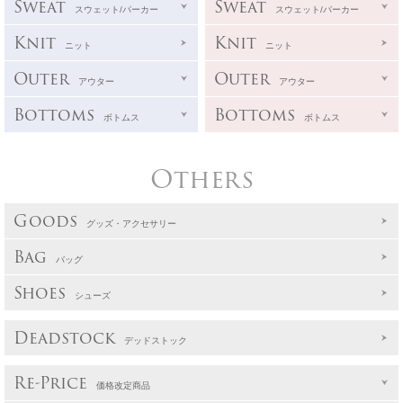
Sweat
Sweat
スウェット/パーカー
スウェット/パーカー
Knit
Knit
ニット
ニット
Outer
Outer
アウター
アウター
Bottoms
Bottoms
ボトムス
ボトムス
Others
Goods
グッズ・アクセサリー
Bag
バッグ
Shoes
シューズ
Deadstock
デッドストック
Re-Price
価格改定商品