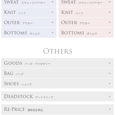
Sweat
Sweat
スウェット/パーカー
スウェット/パーカー
Knit
Knit
ニット
ニット
Outer
Outer
アウター
アウター
Bottoms
Bottoms
ボトムス
ボトムス
Others
Goods
グッズ・アクセサリー
Bag
バッグ
Shoes
シューズ
Deadstock
デッドストック
Re-Price
価格改定商品