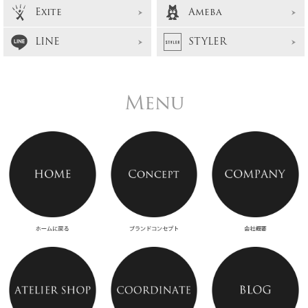
Exite
Ameba
LINE
STYLER
Menu