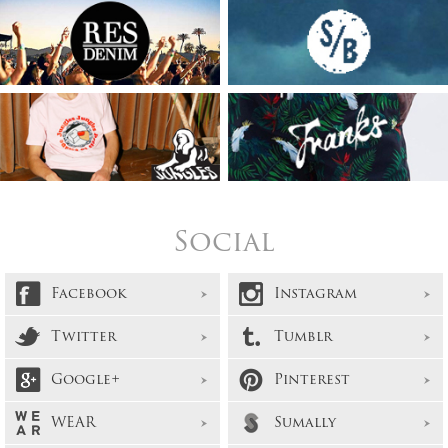
Social
Facebook
Instagram
Twitter
Tumblr
Google+
Pinterest
WEAR
Sumally