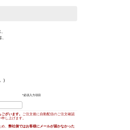
は、
は、
。)
*
必須入力項目
もございます。
ご注文後に自動配信のご注文確認
い申し上げます。
ため、
弊社側ではお客様にメールが届かなかった