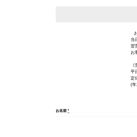
当
翌
お
《
平日
定
(
お名前
*