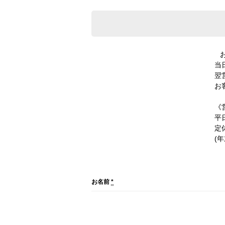
当
翌
お
《
平日
定
(
お名前
*