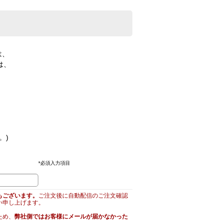
は、
は、
。)
*
必須入力項目
もございます。
ご注文後に自動配信のご注文確認
い申し上げます。
ため、
弊社側ではお客様にメールが届かなかった