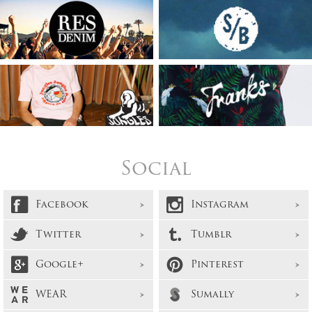
Social
Facebook
Instagram
Twitter
Tumblr
Google+
Pinterest
WEAR
Sumally