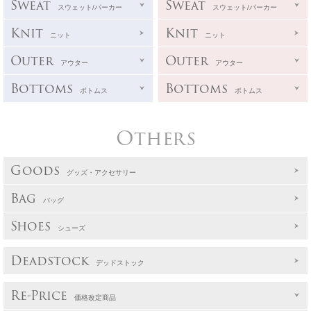
Sweat
Sweat
スウェット/パーカー
スウェット/パーカー
Knit
Knit
ニット
ニット
Outer
Outer
アウター
アウター
Bottoms
Bottoms
ボトムス
ボトムス
Others
Goods
グッズ・アクセサリー
Bag
バッグ
Shoes
シューズ
Deadstock
デッドストック
Re-Price
価格改定商品