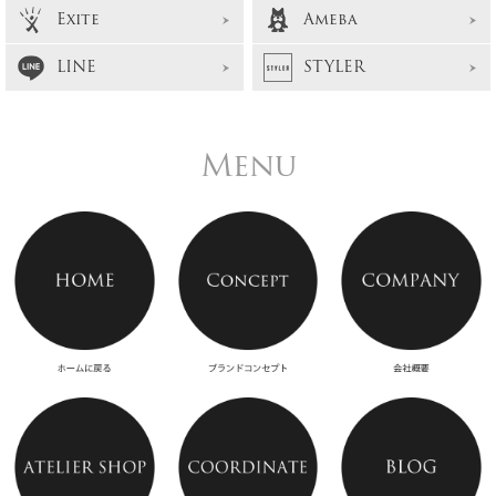
Exite
Ameba
LINE
STYLER
Menu