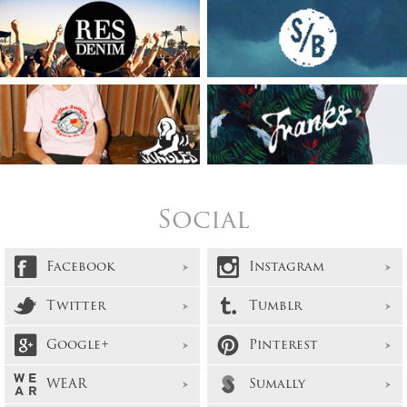
Social
Facebook
Instagram
Twitter
Tumblr
Google+
Pinterest
WEAR
Sumally