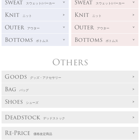
Sweat
Sweat
スウェット/パーカー
スウェット/パーカー
Knit
Knit
ニット
ニット
Outer
Outer
アウター
アウター
Bottoms
Bottoms
ボトムス
ボトムス
Others
Goods
グッズ・アクセサリー
Bag
バッグ
Shoes
シューズ
Deadstock
デッドストック
Re-Price
価格改定商品