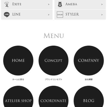
Exite
Ameba
LINE
STYLER
Menu