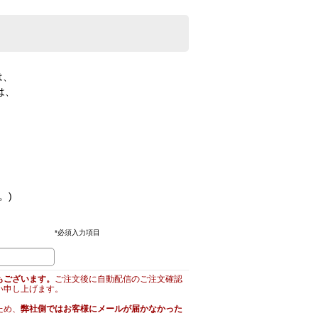
は、
は、
。)
*
必須入力項目
もございます。
ご注文後に自動配信のご注文確認
い申し上げます。
ため、
弊社側ではお客様にメールが届かなかった