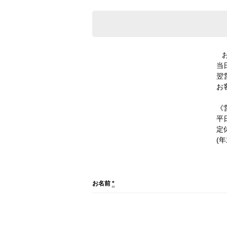
当
翌
お
《
平日
定
(
お名前
*