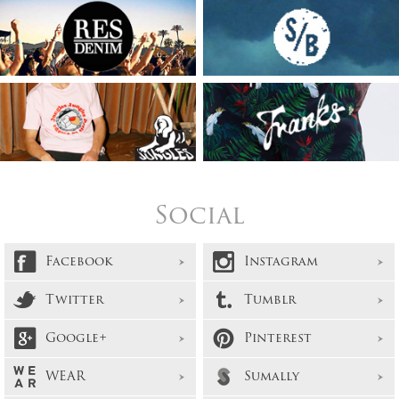
Social
Facebook
Instagram
Twitter
Tumblr
Google+
Pinterest
WEAR
Sumally