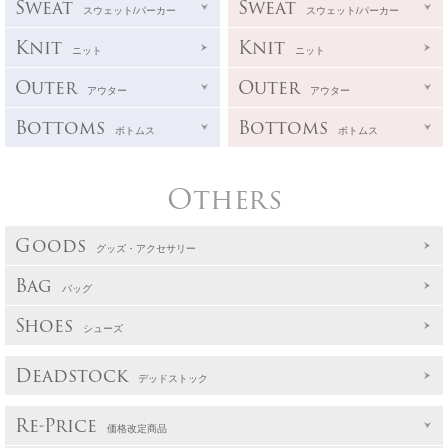
Sweat
Sweat
スウェット/パーカー
スウェット/パーカー
Knit
Knit
ニット
ニット
Outer
Outer
アウター
アウター
Bottoms
Bottoms
ボトムス
ボトムス
Others
Goods
グッズ・アクセサリー
Bag
バッグ
Shoes
シューズ
Deadstock
デッドストック
Re-Price
価格改定商品