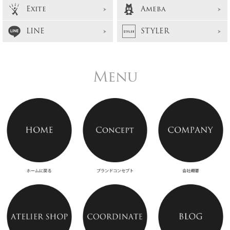
Exite
Ameba
LINE
STYLER
Menu