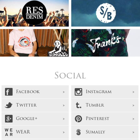
Social
Facebook
Instagram
Twitter
Tumblr
Google+
Pinterest
WEAR
Sumally