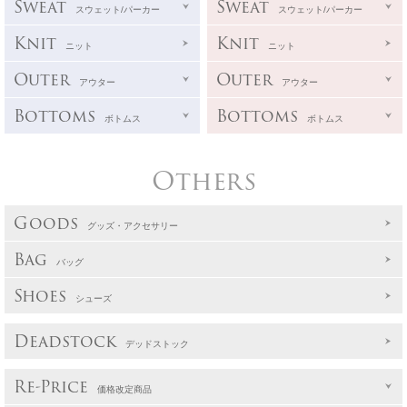
Sweat
Sweat
スウェット/パーカー
スウェット/パーカー
Knit
Knit
ニット
ニット
Outer
Outer
アウター
アウター
Bottoms
Bottoms
ボトムス
ボトムス
Others
Goods
グッズ・アクセサリー
Bag
バッグ
Shoes
シューズ
Deadstock
デッドストック
Re-Price
価格改定商品