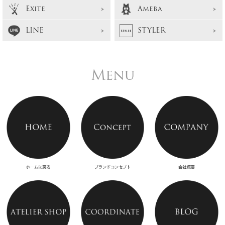
Exite
Ameba
LINE
STYLER
Menu