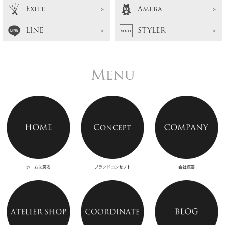
Exite
Ameba
LINE
STYLER
Menu