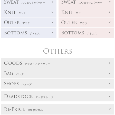
Sweat
Sweat
スウェット/パーカー
スウェット/パーカー
Knit
Knit
ニット
ニット
Outer
Outer
アウター
アウター
Bottoms
Bottoms
ボトムス
ボトムス
Others
Goods
グッズ・アクセサリー
Bag
バッグ
Shoes
シューズ
Deadstock
デッドストック
Re-Price
価格改定商品