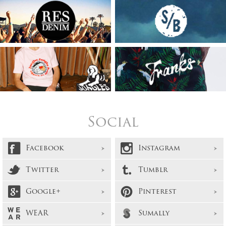
Social
Facebook
Instagram
Twitter
Tumblr
Google+
Pinterest
WEAR
Sumally