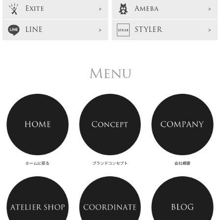
Exite
Ameba
LINE
STYLER
Menu