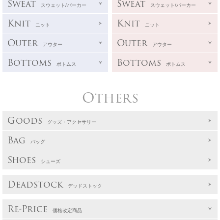
Sweat
Sweat
スウェット/パーカー
スウェット/パーカー
Knit
Knit
ニット
ニット
Outer
Outer
アウター
アウター
Bottoms
Bottoms
ボトムス
ボトムス
Others
Goods
グッズ・アクセサリー
Bag
バッグ
Shoes
シューズ
Deadstock
デッドストック
Re-Price
価格改定商品