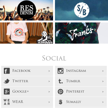
Social
Facebook
Instagram
Twitter
Tumblr
Google+
Pinterest
WEAR
Sumally