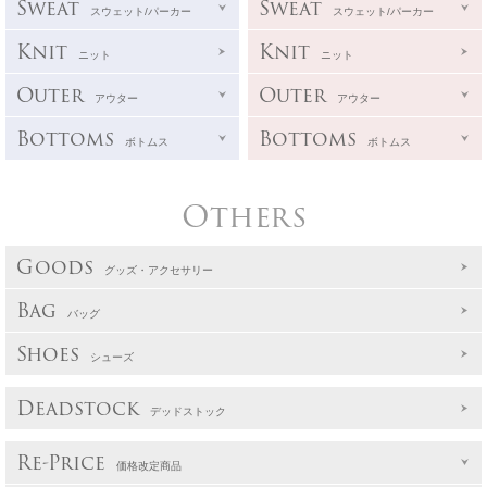
Sweat
Sweat
スウェット/パーカー
スウェット/パーカー
Knit
Knit
ニット
ニット
Outer
Outer
アウター
アウター
Bottoms
Bottoms
ボトムス
ボトムス
Others
Goods
グッズ・アクセサリー
Bag
バッグ
Shoes
シューズ
Deadstock
デッドストック
Re-Price
価格改定商品