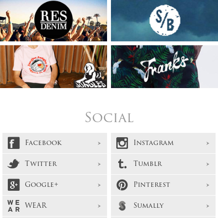
Social
Facebook
Instagram
Twitter
Tumblr
Google+
Pinterest
WEAR
Sumally