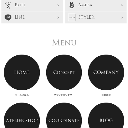
Exite
Ameba
LINE
STYLER
Menu