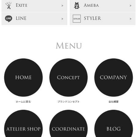
Exite
Ameba
LINE
STYLER
Menu