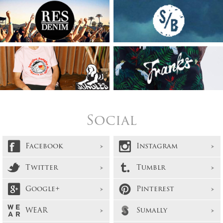
Social
Facebook
Instagram
Twitter
Tumblr
Google+
Pinterest
WEAR
Sumally