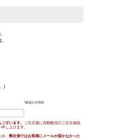
は、
は、
。)
*
必須入力項目
もございます。
ご注文後に自動配信のご注文確認
い申し上げます。
ため、
弊社側ではお客様にメールが届かなかった