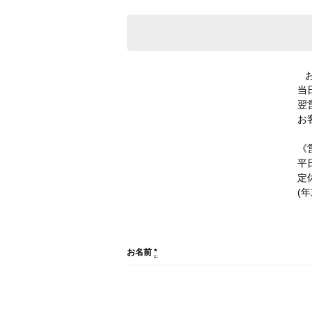
当
翌
お
《
平日
定
(
お名前
*