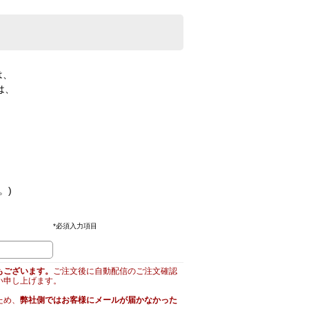
は、
は、
。)
*
必須入力項目
もございます。
ご注文後に自動配信のご注文確認
い申し上げます。
ため、
弊社側ではお客様にメールが届かなかった