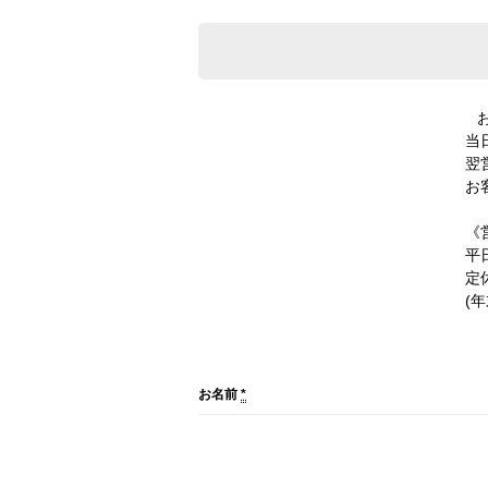
当
翌
お
《
平日
定
(
お名前
*