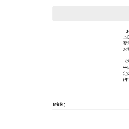
当
翌
お
《
平日
定
(
お名前
*