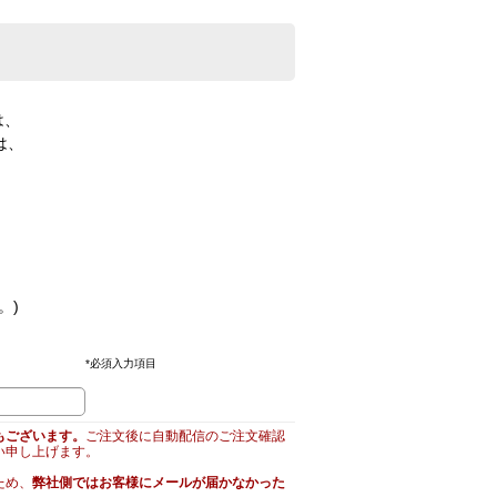
は、
は、
。)
*
必須入力項目
もございます。
ご注文後に自動配信のご注文確認
い申し上げます。
ため、
弊社側ではお客様にメールが届かなかった