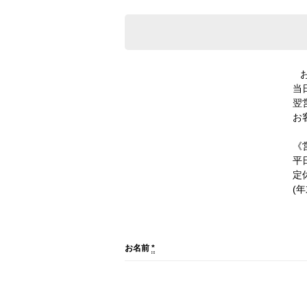
当
翌
お
《
平日
定
(
お名前
*