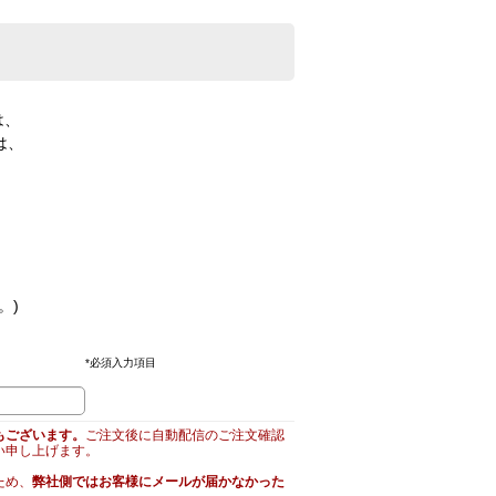
は、
は、
。)
*
必須入力項目
もございます。
ご注文後に自動配信のご注文確認
い申し上げます。
ため、
弊社側ではお客様にメールが届かなかった