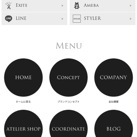
Exite
Ameba
LINE
STYLER
Menu