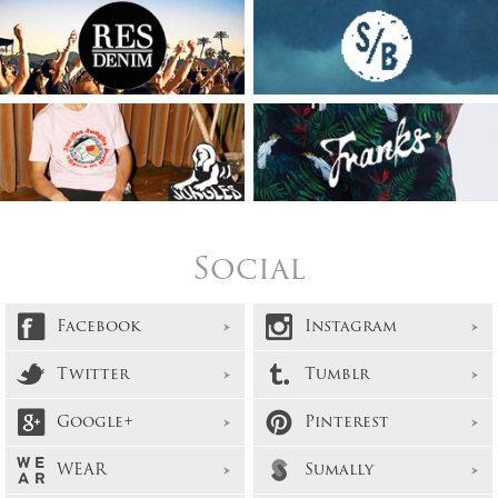
Social
Facebook
Instagram
Twitter
Tumblr
Google+
Pinterest
WEAR
Sumally