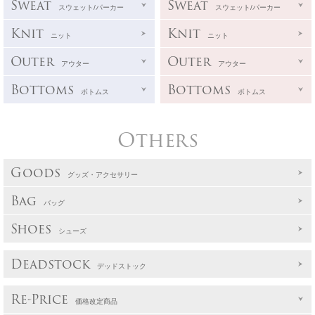
Sweat
Sweat
スウェット/パーカー
スウェット/パーカー
Knit
Knit
ニット
ニット
Outer
Outer
アウター
アウター
Bottoms
Bottoms
ボトムス
ボトムス
Others
Goods
グッズ・アクセサリー
Bag
バッグ
Shoes
シューズ
Deadstock
デッドストック
Re-Price
価格改定商品