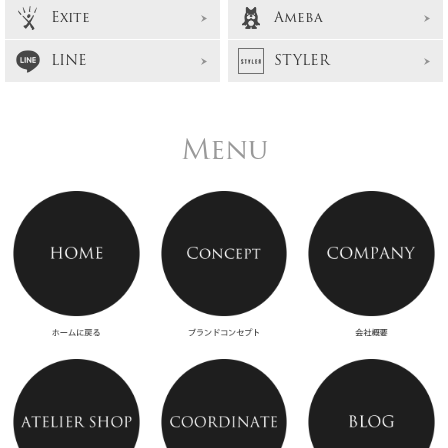
Exite
Ameba
LINE
STYLER
Menu