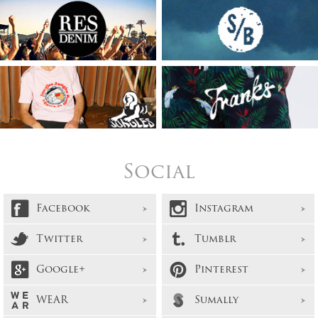
Social
Facebook
Instagram
Twitter
Tumblr
Google+
Pinterest
WEAR
Sumally