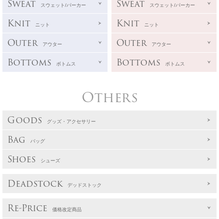
Sweat
Sweat
スウェット/パーカー
スウェット/パーカー
Knit
Knit
ニット
ニット
Outer
Outer
アウター
アウター
Bottoms
Bottoms
ボトムス
ボトムス
Others
Goods
グッズ・アクセサリー
Bag
バッグ
Shoes
シューズ
Deadstock
デッドストック
Re-Price
価格改定商品