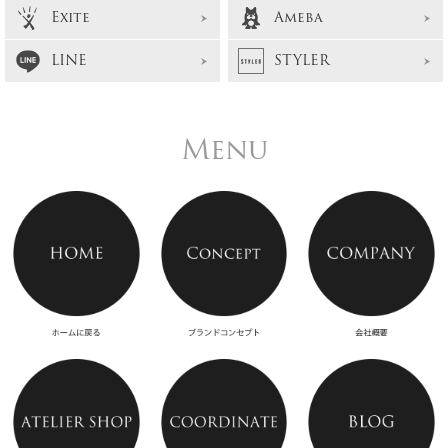
Exite
Ameba
LINE
STYLER
Menu