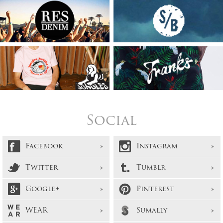
Social
Facebook
Instagram
Twitter
Tumblr
Google+
Pinterest
WEAR
Sumally