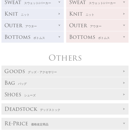
Sweat
Sweat
スウェット/パーカー
スウェット/パーカー
Knit
Knit
ニット
ニット
Outer
Outer
アウター
アウター
Bottoms
Bottoms
ボトムス
ボトムス
Others
Goods
グッズ・アクセサリー
Bag
バッグ
Shoes
シューズ
Deadstock
デッドストック
Re-Price
価格改定商品