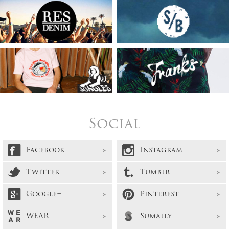
Social
Facebook
Instagram
Twitter
Tumblr
Google+
Pinterest
WEAR
Sumally