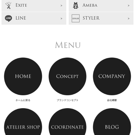
Exite
Ameba
LINE
STYLER
Menu