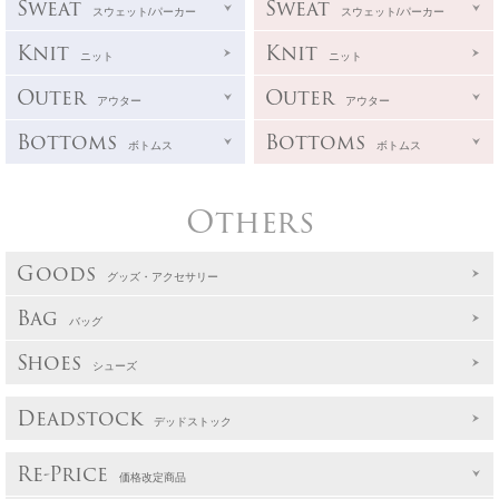
Sweat
Sweat
スウェット/パーカー
スウェット/パーカー
Knit
Knit
ニット
ニット
Outer
Outer
アウター
アウター
Bottoms
Bottoms
ボトムス
ボトムス
Others
Goods
グッズ・アクセサリー
Bag
バッグ
Shoes
シューズ
Deadstock
デッドストック
Re-Price
価格改定商品