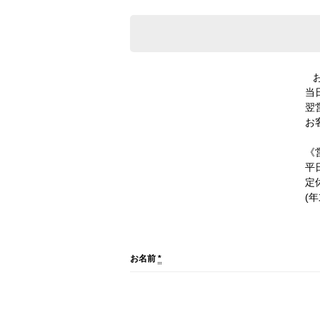
当
翌
お
《
平日
定
(
お名前
*