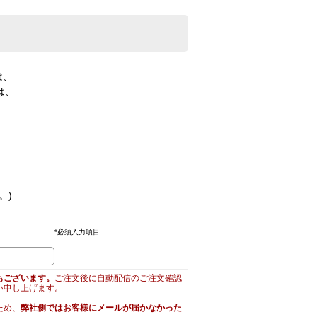
は、
は、
。)
*
必須入力項目
もございます。
ご注文後に自動配信のご注文確認
い申し上げます。
ため、
弊社側ではお客様にメールが届かなかった