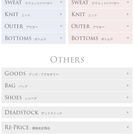
Sweat
Sweat
スウェット/パーカー
スウェット/パーカー
Knit
Knit
ニット
ニット
Outer
Outer
アウター
アウター
Bottoms
Bottoms
ボトムス
ボトムス
Others
Goods
グッズ・アクセサリー
Bag
バッグ
Shoes
シューズ
Deadstock
デッドストック
Re-Price
価格改定商品