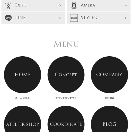
Exite
Ameba
LINE
STYLER
Menu