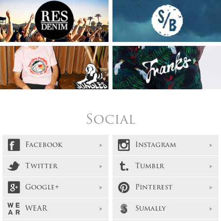
Social
Facebook
Instagram
Twitter
Tumblr
Google+
Pinterest
WEAR
Sumally