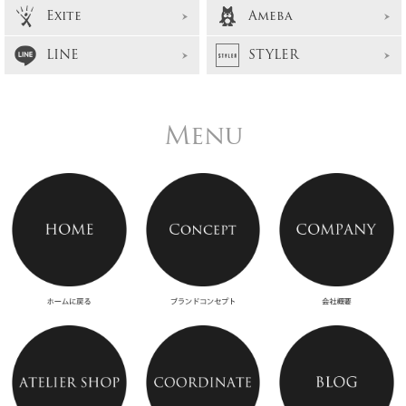
Exite
Ameba
LINE
STYLER
Menu