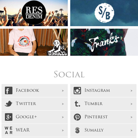
Social
Facebook
Instagram
Twitter
Tumblr
Google+
Pinterest
WEAR
Sumally