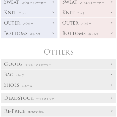
Sweat
Sweat
スウェット/パーカー
スウェット/パーカー
Knit
Knit
ニット
ニット
Outer
Outer
アウター
アウター
Bottoms
Bottoms
ボトムス
ボトムス
Others
Goods
グッズ・アクセサリー
Bag
バッグ
Shoes
シューズ
Deadstock
デッドストック
Re-Price
価格改定商品