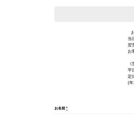
当
翌
お
《
平日
定
(
お名前
*