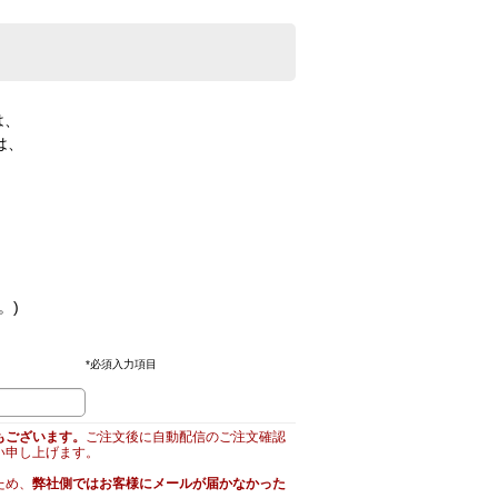
は、
は、
。)
*
必須入力項目
もございます。
ご注文後に自動配信のご注文確認
い申し上げます。
ため、
弊社側ではお客様にメールが届かなかった