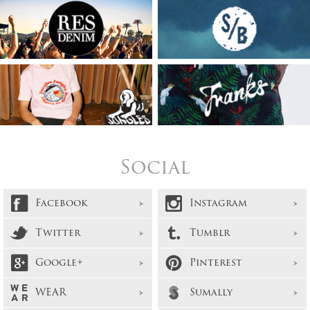
Social
Facebook
Instagram
Twitter
Tumblr
Google+
Pinterest
WEAR
Sumally