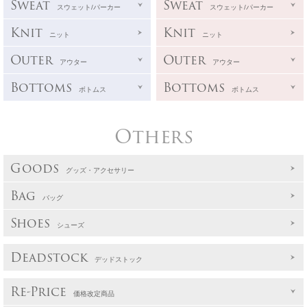
Sweat
Sweat
スウェット/パーカー
スウェット/パーカー
Knit
Knit
ニット
ニット
Outer
Outer
アウター
アウター
Bottoms
Bottoms
ボトムス
ボトムス
Others
Goods
グッズ・アクセサリー
Bag
バッグ
Shoes
シューズ
Deadstock
デッドストック
Re-Price
価格改定商品