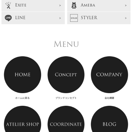
Exite
Ameba
LINE
STYLER
Menu