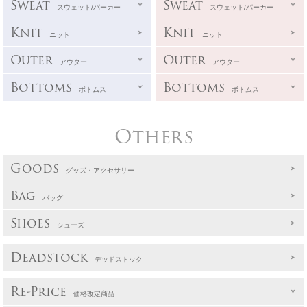
Sweat
Sweat
スウェット/パーカー
スウェット/パーカー
Knit
Knit
ニット
ニット
Outer
Outer
アウター
アウター
Bottoms
Bottoms
ボトムス
ボトムス
Others
Goods
グッズ・アクセサリー
Bag
バッグ
Shoes
シューズ
Deadstock
デッドストック
Re-Price
価格改定商品