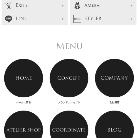
Exite
Ameba
LINE
STYLER
Menu