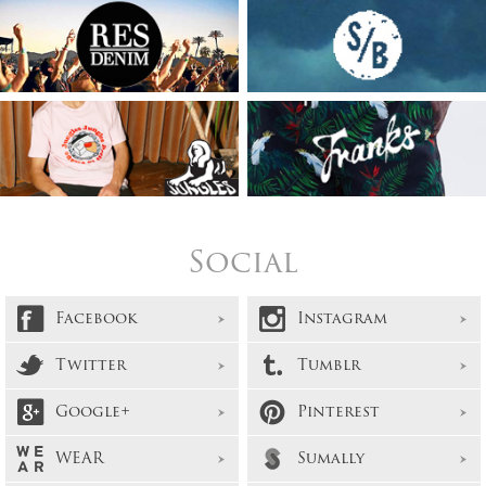
Social
Facebook
Instagram
Twitter
Tumblr
Google+
Pinterest
WEAR
Sumally