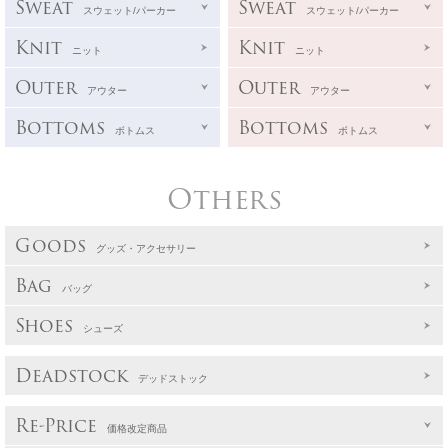
Sweat
Sweat
スウェット/パーカー
スウェット/パーカー
Knit
Knit
ニット
ニット
Outer
Outer
アウター
アウター
Bottoms
Bottoms
ボトムス
ボトムス
Others
Goods
グッズ・アクセサリー
Bag
バッグ
Shoes
シューズ
Deadstock
デッドストック
Re-Price
価格改定商品