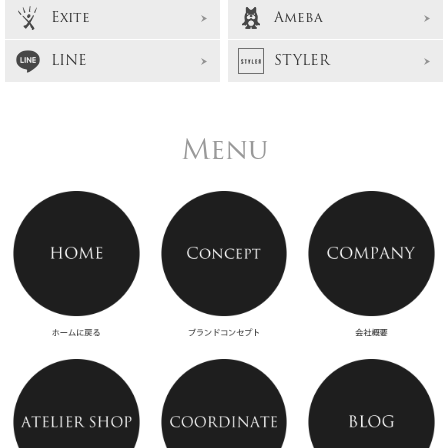
Exite
Ameba
LINE
STYLER
Menu