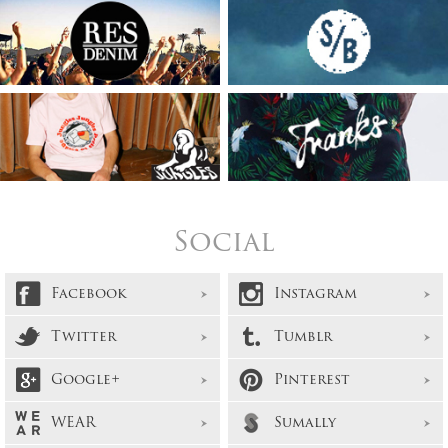
Social
Facebook
Instagram
Twitter
Tumblr
Google+
Pinterest
WEAR
Sumally