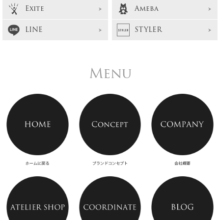
Exite
Ameba
LINE
STYLER
Menu