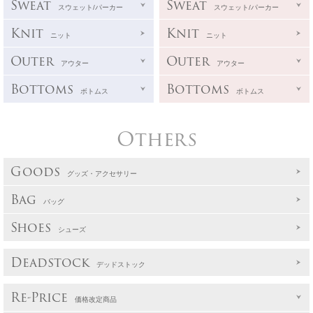
Sweat
Sweat
スウェット/パーカー
スウェット/パーカー
Knit
Knit
ニット
ニット
Outer
Outer
アウター
アウター
Bottoms
Bottoms
ボトムス
ボトムス
Others
Goods
グッズ・アクセサリー
Bag
バッグ
Shoes
シューズ
Deadstock
デッドストック
Re-Price
価格改定商品