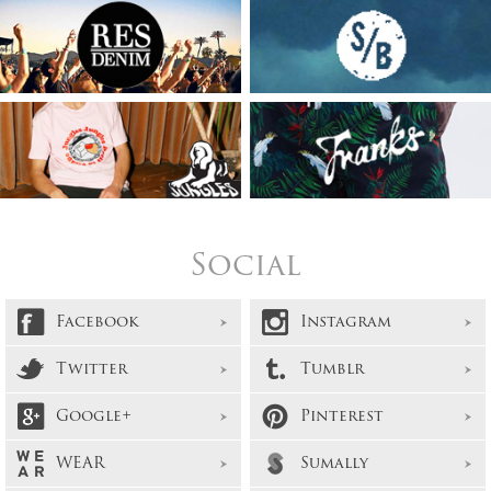
Social
Facebook
Instagram
Twitter
Tumblr
Google+
Pinterest
WEAR
Sumally