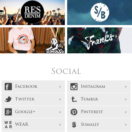
Social
Facebook
Instagram
Twitter
Tumblr
Google+
Pinterest
WEAR
Sumally