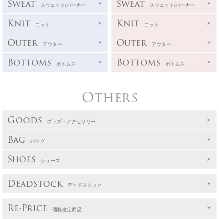
Sweat
Sweat
スウェット/パーカー
スウェット/パーカー
Knit
Knit
ニット
ニット
Outer
Outer
アウター
アウター
Bottoms
Bottoms
ボトムス
ボトムス
Others
Goods
グッズ・アクセサリー
Bag
バッグ
Shoes
シューズ
Deadstock
デッドストック
Re-Price
価格改定商品