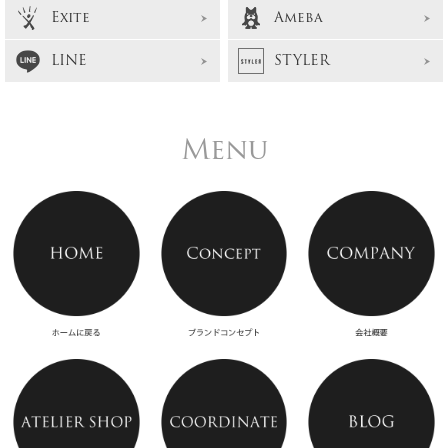
Exite
Ameba
LINE
STYLER
Menu