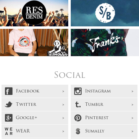
Social
Facebook
Instagram
Twitter
Tumblr
Google+
Pinterest
WEAR
Sumally