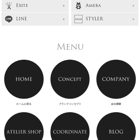
Exite
Ameba
LINE
STYLER
Menu