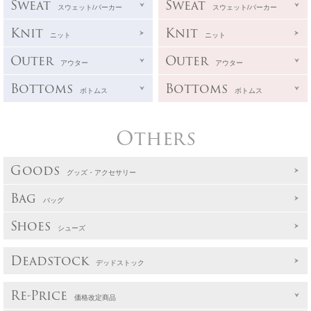
Sweat
Sweat
スウェット/パーカー
スウェット/パーカー
Knit
Knit
ニット
ニット
Outer
Outer
アウター
アウター
Bottoms
Bottoms
ボトムス
ボトムス
Others
Goods
グッズ・アクセサリー
Bag
バッグ
Shoes
シューズ
Deadstock
デッドストック
Re-Price
価格改定商品