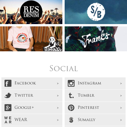
Social
Facebook
Instagram
Twitter
Tumblr
Google+
Pinterest
WEAR
Sumally