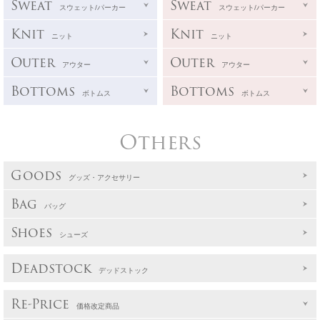
Sweat
Sweat
スウェット/パーカー
スウェット/パーカー
Knit
Knit
ニット
ニット
Outer
Outer
アウター
アウター
Bottoms
Bottoms
ボトムス
ボトムス
Others
Goods
グッズ・アクセサリー
Bag
バッグ
Shoes
シューズ
Deadstock
デッドストック
Re-Price
価格改定商品