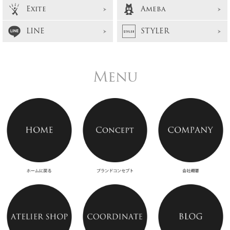
Exite
Ameba
LINE
STYLER
Menu