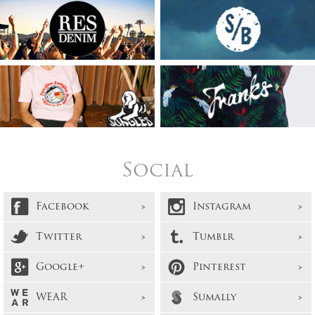
Social
Facebook
Instagram
Twitter
Tumblr
Google+
Pinterest
WEAR
Sumally