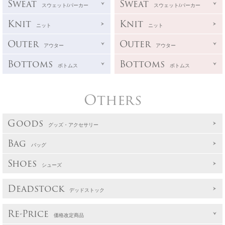
Sweat
Sweat
スウェット/パーカー
スウェット/パーカー
Knit
Knit
ニット
ニット
Outer
Outer
アウター
アウター
Bottoms
Bottoms
ボトムス
ボトムス
Others
Goods
グッズ・アクセサリー
Bag
バッグ
Shoes
シューズ
Deadstock
デッドストック
Re-Price
価格改定商品