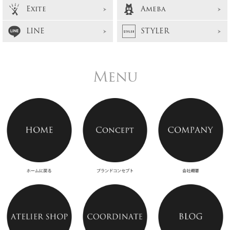
Exite
Ameba
LINE
STYLER
Menu